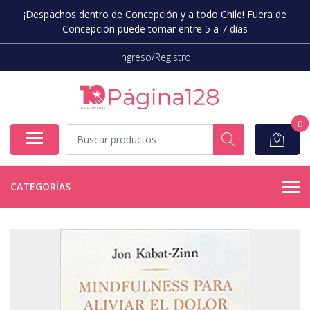
¡Despachos dentro de Concepción y a todo Chile! Fuera de
Concepción puede tomar entre 5 a 7 días
Ingreso/Registro
0
CATEGORÍAS