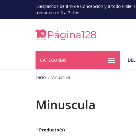
¡Despachos dentro de Concepción y a todo Chile!
tomar entre 5 a 7 días
CATEGORÍAS
DEL
Inicio
Minuscula
Minuscula
1 Producto(s)