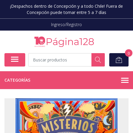
¡Despachos dentro de Concepción y a todo Chile! Fuera de
Concepción puede tomar entre 5 a 7 días
Ingreso/Registro
0
CATEGORÍAS