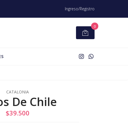
Ingreso/Registro
0
ES
CATALONIA
os De Chile
$39.500