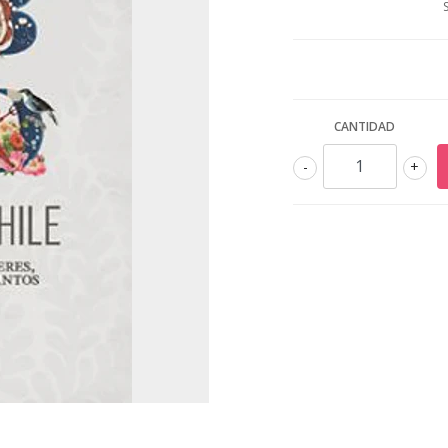
CANTIDAD
-
+