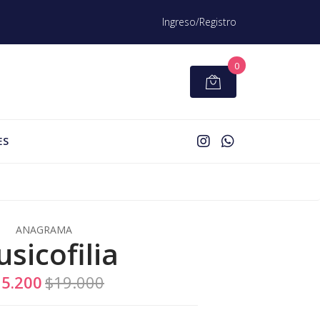
Ingreso/Registro
0
ES
ANAGRAMA
sicofilia
5.200
$19.000