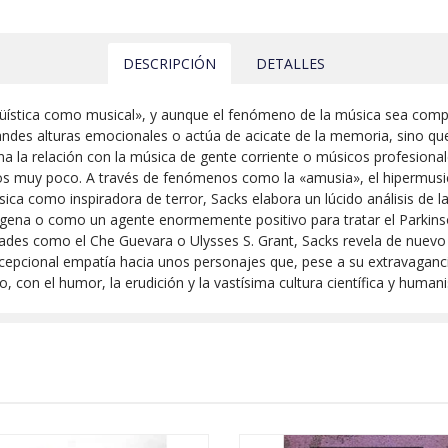
DESCRIPCIÓN
DETALLES
üística como musical», y aunque el fenómeno de la música sea comple
ndes alturas emocionales o actúa de acicate de la memoria, sino q
a la relación con la música de gente corriente o músicos profesiona
s muy poco. A través de fenómenos como la «amusia», el hipermusica
música como inspiradora de terror, Sacks elabora un lúcido análisis de 
ógena o como un agente enormemente positivo para tratar el Parkins
idades como el Che Guevara o Ulysses S. Grant, Sacks revela de nuev
excepcional empatía hacia unos personajes que, pese a su extravagan
o, con el humor, la erudición y la vastísima cultura científica y huma