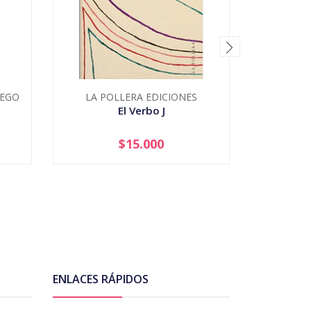
IEGO
LA POLLERA EDICIONES
M
El Verbo J
El V
$15.000
-
+
ENLACES RÁPIDOS