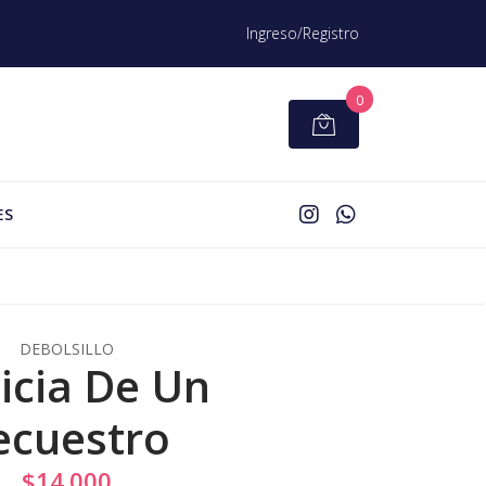
Ingreso/Registro
0
ES
DEBOLSILLO
icia De Un
ecuestro
$14.000