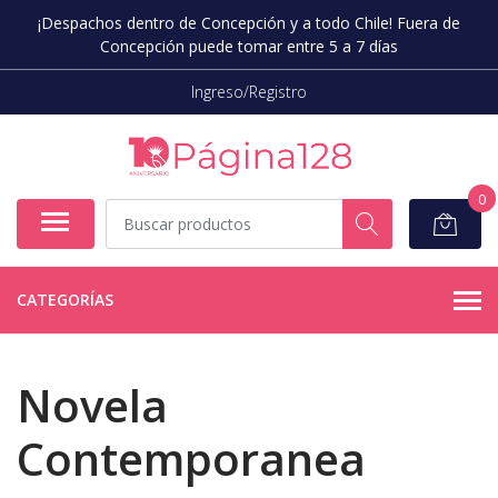
¡Despachos dentro de Concepción y a todo Chile! Fuera de
Concepción puede tomar entre 5 a 7 días
Ingreso/Registro
0
CATEGORÍAS
Novela
Contemporanea