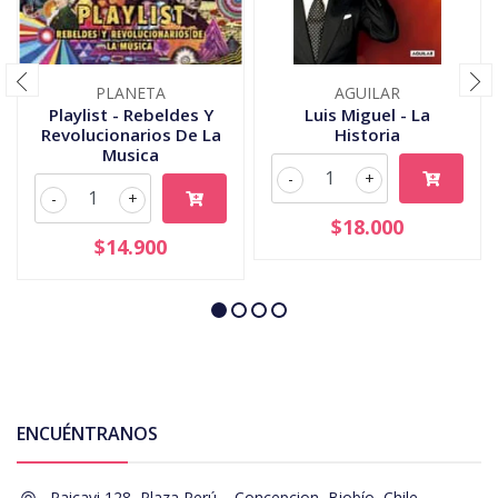
PLANETA
AGUILAR
Playlist - Rebeldes Y
Luis Miguel - La
Revolucionarios De La
Historia
Musica
-
+
-
+
$18.000
$14.900
ENCUÉNTRANOS
Paicavi 128, Plaza Perú, , Concepcion, Biobío, Chile