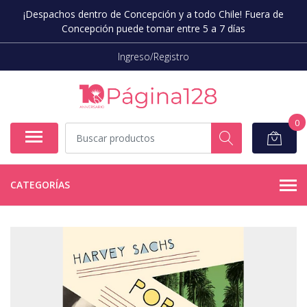
¡Despachos dentro de Concepción y a todo Chile! Fuera de
Concepción puede tomar entre 5 a 7 días
Ingreso/Registro
0
CATEGORÍAS