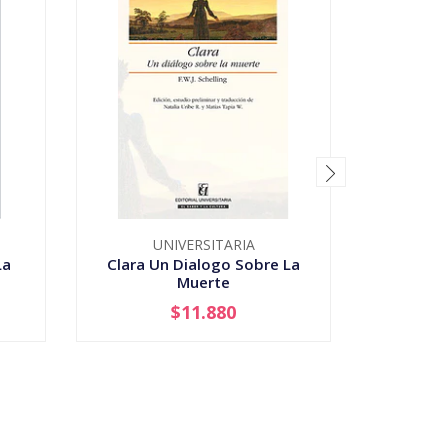
UNIVERSITARIA
La
Clara Un Dialogo Sobre La
Colision
Muerte
Vida
$11.880
-
+
-