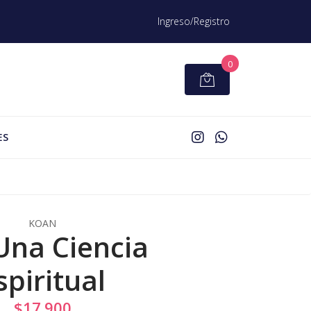
Ingreso/Registro
0
ES
KOAN
Una Ciencia
spiritual
$17.900