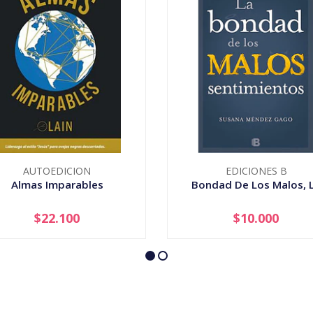
AUTOEDICION
EDICIONES B
Almas Imparables
Bondad De Los Malos, 
$22.100
$10.000
+
-
+