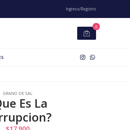
Ingreso/Registro
0
ES
GRANO DE SAL
ue Es La
rrupcion?
$17.900