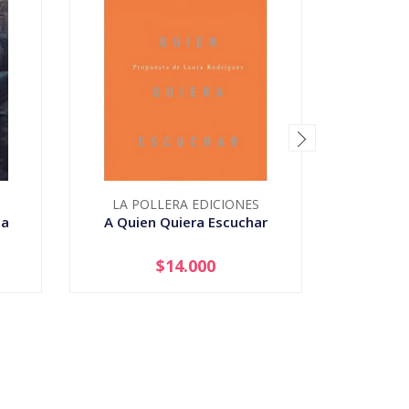
LA POLLERA EDICIONES
na
A Quien Quiera Escuchar
Aspirac
$14.000
-
+
-