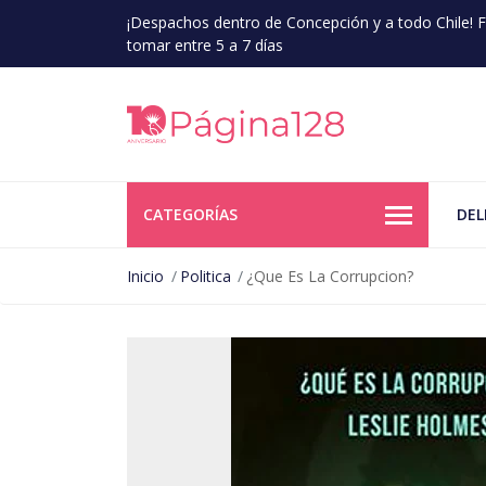
¡Despachos dentro de Concepción y a todo Chile!
tomar entre 5 a 7 días
CATEGORÍAS
DEL
Inicio
Politica
¿Que Es La Corrupcion?