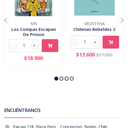
MR
MONTENA
Los Compas Escapan
Chilenas Rebeldes 2
De Prision
-
+
-
+
$13.600
$17.000
$18.900
ENCUÉNTRANOS
Paicavi 128, Plaza Perú, , Concepcion, Biobío, Chile