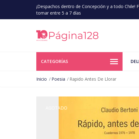
¡Despachos dentro de Concepción y a todo Chile!
tomar entre 5 a 7 días
CATEGORÍAS
DEL
Inicio
Poesia
Rapido Antes De Llorar
AGOTADO