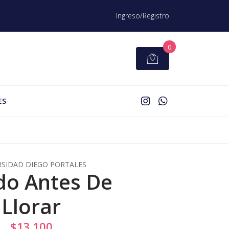
Ingreso/Registro
0
ES
RSIDAD DIEGO PORTALES
do Antes De
Llorar
$13.100