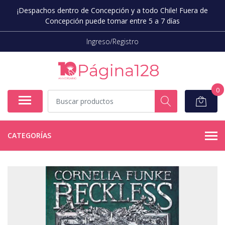
¡Despachos dentro de Concepción y a todo Chile! Fuera de
Concepción puede tomar entre 5 a 7 días
Ingreso/Registro
0
CATEGORÍAS