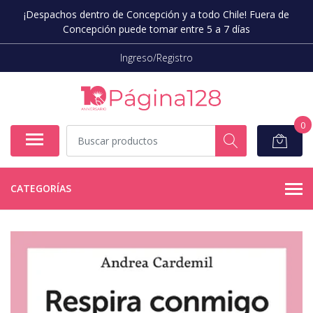
¡Despachos dentro de Concepción y a todo Chile! Fuera de
Concepción puede tomar entre 5 a 7 días
Ingreso/Registro
0
CATEGORÍAS
AGOTADO