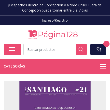
¡Despachos dentro de Concepción y a todo Chile! Fuera de
Concepción puede tomar entre 5 a 7 días
Ingreso/Registro
0
CATEGORÍAS