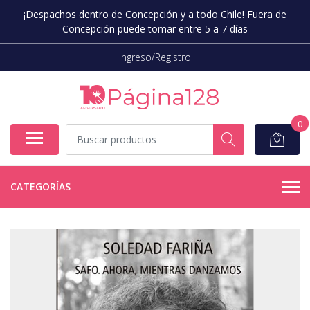
¡Despachos dentro de Concepción y a todo Chile! Fuera de
Concepción puede tomar entre 5 a 7 días
Ingreso/Registro
0
CATEGORÍAS