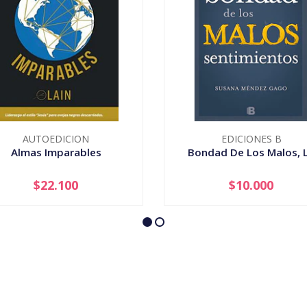
AUTOEDICION
EDICIONES B
Almas Imparables
Bondad De Los Malos, 
$22.100
$10.000
+
-
+