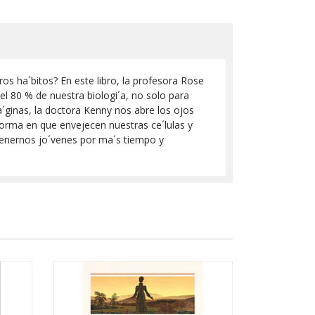
os ha´bitos? En este libro, la profesora Rose
l 80 % de nuestra biologi´a, no solo para
pa´ginas, la doctora Kenny nos abre los ojos
 forma en que envejecen nuestras ce´lulas y
ntenernos jo´venes por ma´s tiempo y