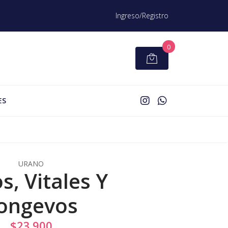
Ingreso/Registro
0
ES
URANO
s, Vitales Y
ongevos
$23.900