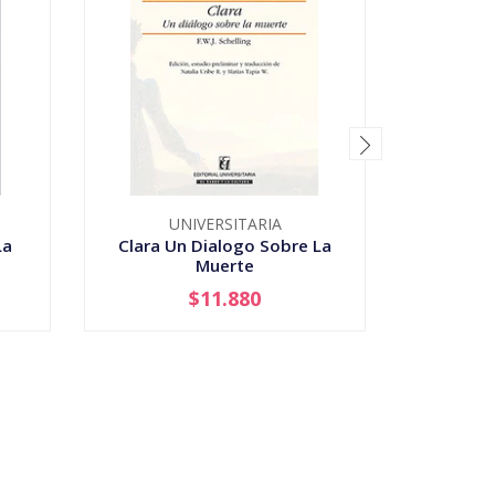
UNIVERSITARIA
La
Clara Un Dialogo Sobre La
Colision
Muerte
Vida
$11.880
-
+
-