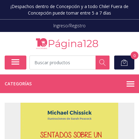
¡Despachos dentro de Concepción y a todo Chile! Fuera de
Concepción puede tomar entre 5 a 7 días
Ingreso/Registro
0
CATEGORÍAS