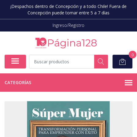
¡Despachos dentro de Concepción y a todo Chile! Fuera de
Concepción puede tomar entre 5 a 7 días
Ingreso/Registro
0
CATEGORÍAS