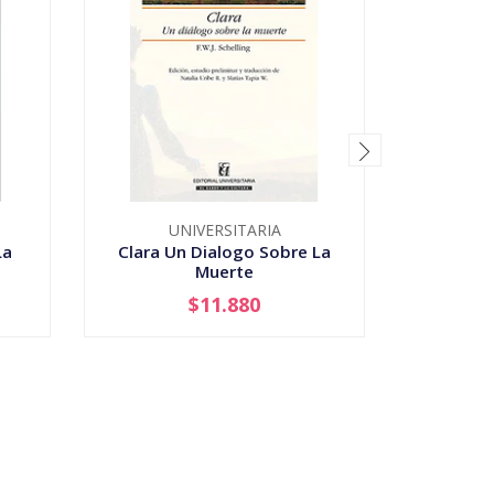
UNIVERSITARIA
La
Clara Un Dialogo Sobre La
Colision
Muerte
Vida
$11.880
-
+
-