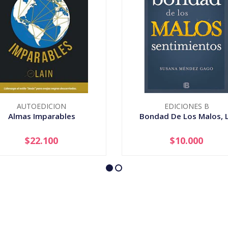
AUTOEDICION
EDICIONES B
Almas Imparables
Bondad De Los Malos, 
$22.100
$10.000
+
-
+