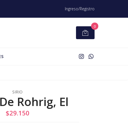
Ingreso/Registro
0
ES
SIRIO
De Rohrig, El
$29.150