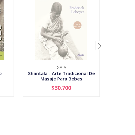
GAIA
LA B
o
Shantala - Arte Tradicional De
El Li
Masaje Para Bebes
$30.700
AGOTADO