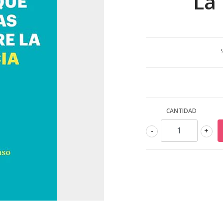
La
CANTIDAD
-
+