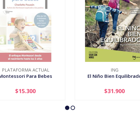
PLATAFORMA ACTUAL
ING
Montessori Para Bebes
El Niño Bien Equilibrad
$15.300
$31.900
AGOTADO
-
+