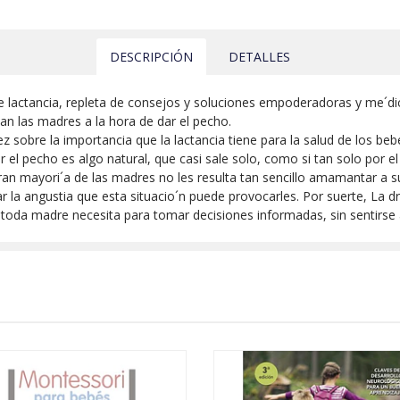
DESCRIPCIÓN
DETALLES
 lactancia, repleta de consejos y soluciones empoderadoras y me´dic
n las madres a la hora de dar el pecho.
sobre la importancia que la lactancia tiene para la salud de los bebe
ar el pecho es algo natural, que casi sale solo, como si tan solo po
a gran mayori´a de las madres no les resulta tan sencillo amamantar a 
r la angustia que esta situacio´n puede provocarles. Por suerte, La dr
e toda madre necesita para tomar decisiones informadas, sin sentirse