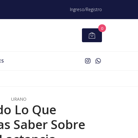
Ingreso/Registro
0
ES
URANO
do Lo Que
as Saber Sobre