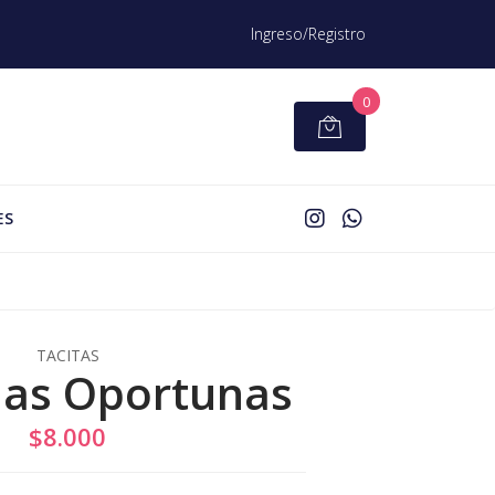
Ingreso/Registro
0
ES
TACITAS
ias Oportunas
$8.000