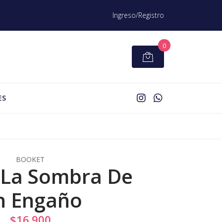
Ingreso/Registro
0
ES
BOOKET
- La Sombra De
n Engaño
$16.900