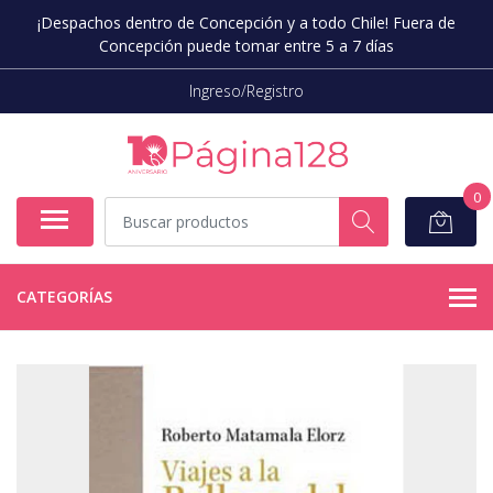
¡Despachos dentro de Concepción y a todo Chile! Fuera de
Concepción puede tomar entre 5 a 7 días
Ingreso/Registro
0
CATEGORÍAS