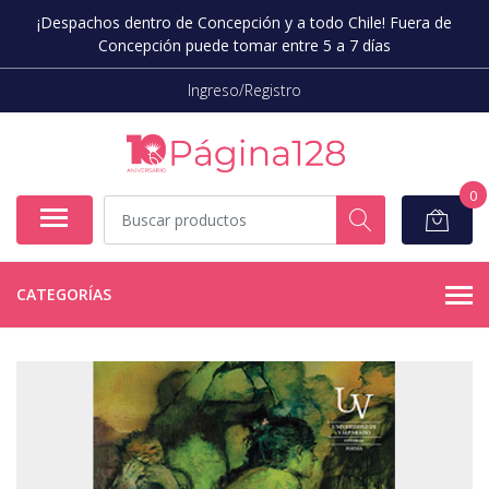
¡Despachos dentro de Concepción y a todo Chile! Fuera de
Concepción puede tomar entre 5 a 7 días
Ingreso/Registro
0
CATEGORÍAS