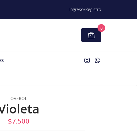
Ingreso/Registro
0
ES
OVEROL
Violeta
$7.500