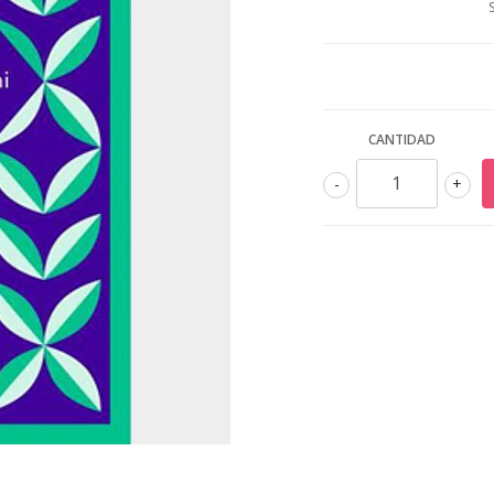
CANTIDAD
-
+