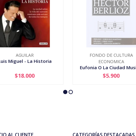
AGUILAR
FONDO DE CULTURA
Luis Miguel - La Historia
ECONOMICA
Eufonia O La Ciudad Musi
$18.000
$5.900
+
AGOTADO
CIO AL CLIENTE
CATEGORÍAS DESTACADAS