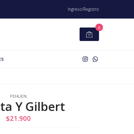
Ingreso/Registro
0
ES
PEHUEN
ta Y Gilbert
$21.900