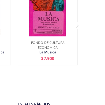
FONDO DE CULTURA
C
De Aqu
ECONOMICA
cal
La Musica
$7.900
-
+
-
ENLACES RÁPIDOS