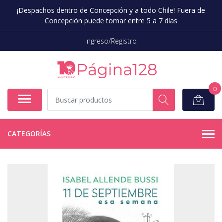
¡Despachos dentro de Concepción y a todo Chile! Fuera de
Concepción puede tomar entre 5 a 7 días
Ingreso/Registro
0
CATEGORÍAS