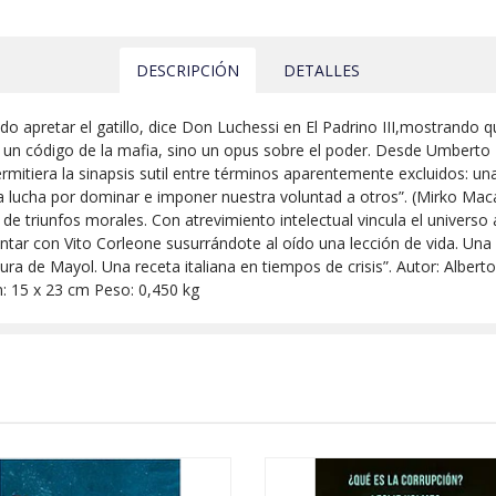
DESCRIPCIÓN
DETALLES
ándo apretar el gatillo, dice Don Luchessi en El Padrino III,mostrand
a un código de la mafia, sino un opus sobre el poder. Desde Umberto
mitiera la sinapsis sutil entre términos aparentemente excluidos: una
 lucha por dominar e imponer nuestra voluntad a otros”. (Mirko Maca
 de triunfos morales. Con atrevimiento intelectual vincula el universo
tar con Vito Corleone susurrándote al oído una lección de vida. Una o
itura de Mayol. Una receta italiana en tiempos de crisis”. Autor: Albert
 15 x 23 cm Peso: 0,450 kg