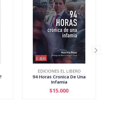
EDICIONES EL LIBERO
LA P
?
94 Horas Cronica De Una
A Quie
Infamia
$15.000
-
+
-