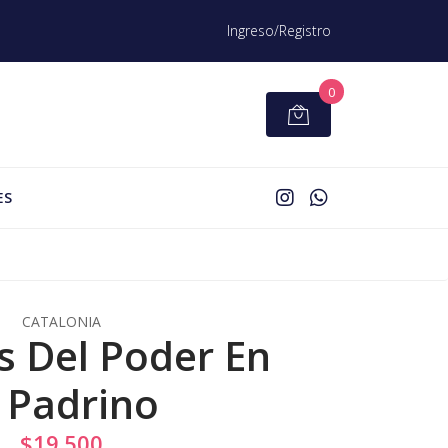
Ingreso/Registro
0
ES
CATALONIA
s Del Poder En
l Padrino
$19.500