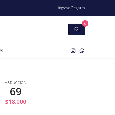
Ingreso/Registro
0
ES
ABDUCCION
69
$18.000