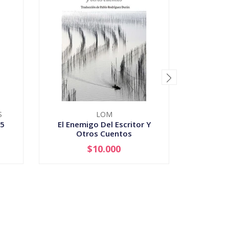
S
LOM
ZE
35
El Enemigo Del Escritor Y
¿Quiénes
Otros Cuentos
$10.000
-
+
-