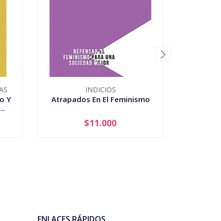
AS
INDICIOS
o Y
Atrapados En El Feminismo
Cuerp
..
Revoluc
$11.000
-
+
-
ENLACES RÁPIDOS