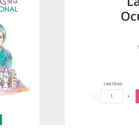
L
Oc
CANTIDAD
-
+