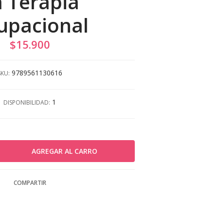
a Terapia
upacional
$15.900
9789561130616
SKU:
1
DISPONIBILIDAD:
COMPARTIR