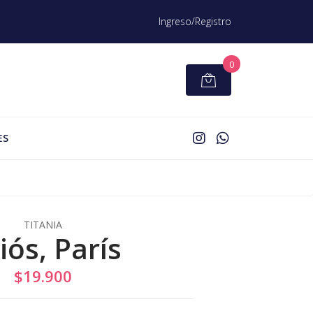
Ingreso/Registro
0
ES
TITANIA
iós, París
$19.900