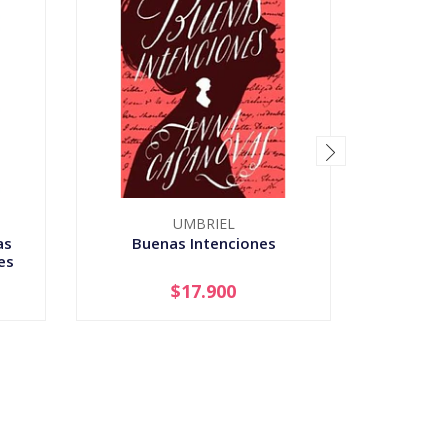
UMBRIEL
as
Buenas Intenciones
Li
es
$17.900
-
+
-