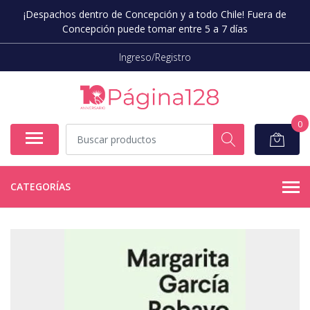
¡Despachos dentro de Concepción y a todo Chile! Fuera de
Concepción puede tomar entre 5 a 7 días
Ingreso/Registro
0
CATEGORÍAS