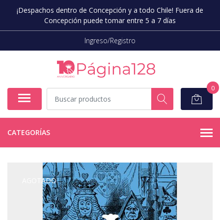
¡Despachos dentro de Concepción y a todo Chile! Fuera de
Concepción puede tomar entre 5 a 7 días
Ingreso/Registro
0
CATEGORÍAS
AGOTADO