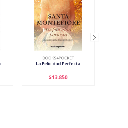
BOOKS4POCKET
o
La Felicidad Perfecta
La Ni
$13.850
-
+
-