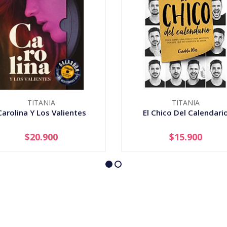
TITANIA
TITANIA
Carolina Y Los Valientes
El Chico Del Calendari
$20.900
$15.900
+
-
+