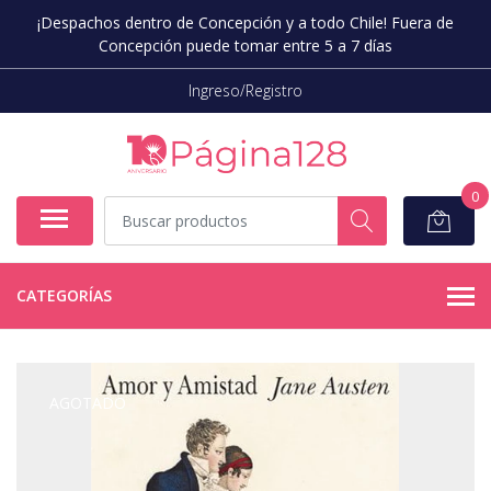
¡Despachos dentro de Concepción y a todo Chile! Fuera de
Concepción puede tomar entre 5 a 7 días
Ingreso/Registro
0
CATEGORÍAS
AGOTADO