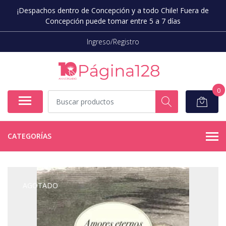
¡Despachos dentro de Concepción y a todo Chile! Fuera de
Concepción puede tomar entre 5 a 7 días
Ingreso/Registro
0
CATEGORÍAS
AGOTADO