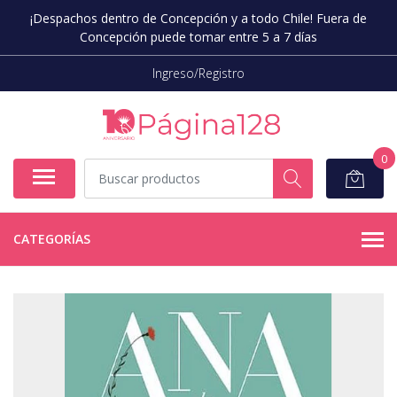
¡Despachos dentro de Concepción y a todo Chile! Fuera de
Concepción puede tomar entre 5 a 7 días
Ingreso/Registro
0
CATEGORÍAS