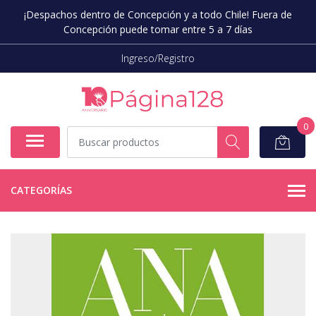
¡Despachos dentro de Concepción y a todo Chile! Fuera de
Concepción puede tomar entre 5 a 7 días
Ingreso/Registro
0
CATEGORÍAS