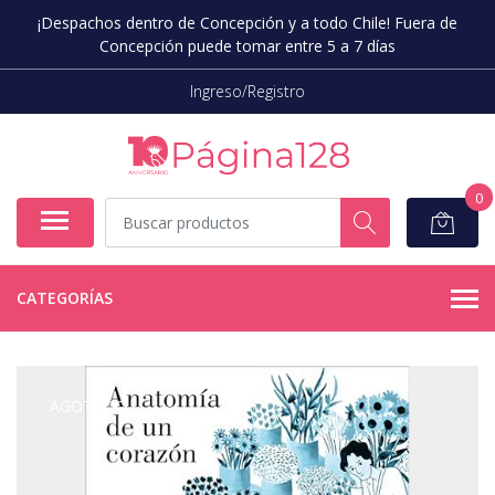
¡Despachos dentro de Concepción y a todo Chile! Fuera de
Concepción puede tomar entre 5 a 7 días
Ingreso/Registro
0
CATEGORÍAS
AGOTADO