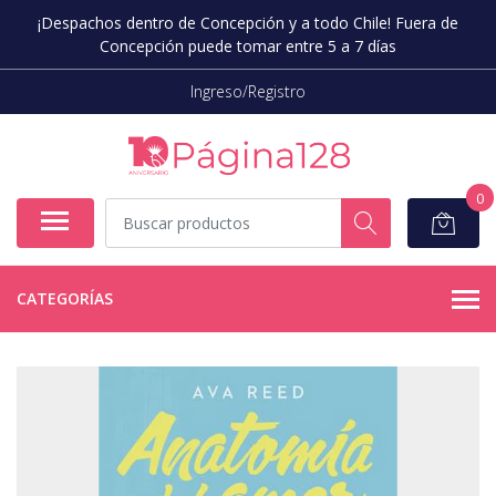
¡Despachos dentro de Concepción y a todo Chile! Fuera de
Concepción puede tomar entre 5 a 7 días
Ingreso/Registro
0
CATEGORÍAS