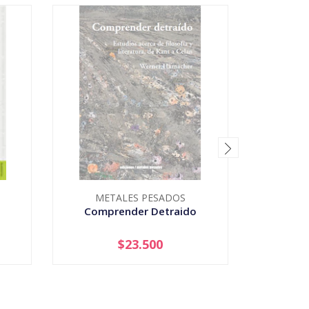
METALES PESADOS
ALI
Comprender Detraido
Disc
$23.500
AGOTADO
-