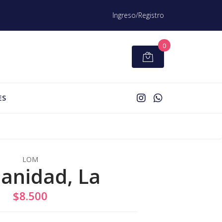
Ingreso/Registro
0
ES
LOM
ianidad, La
$8.500