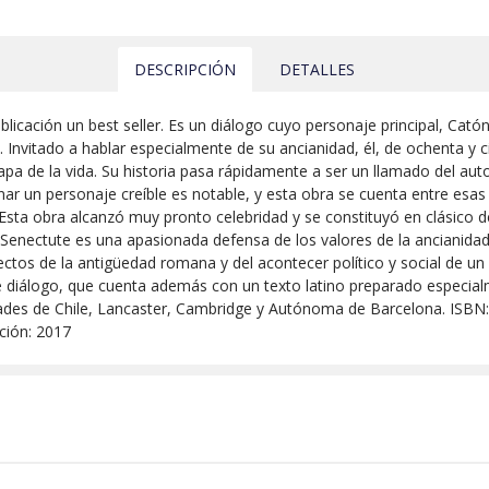
DESCRIPCIÓN
DETALLES
licación un best seller. Es un diálogo cuyo personaje principal, Cató
. Invitado a hablar especialmente de su ancianidad, él, de ochenta y
 de la vida. Su historia pasa rápidamente a ser un llamado del autor 
nar un personaje creíble es notable, y esta obra se cuenta entre esas
es. Esta obra alcanzó muy pronto celebridad y se constituyó en clásic
 Senectute es una apasionada defensa de los valores de la ancianidad
os de la antigüedad romana y del acontecer político y social de un 
e diálogo, que cuenta además con un texto latino preparado especial
sidades de Chile, Lancaster, Cambridge y Autónoma de Barcelona. ISB
ción: 2017