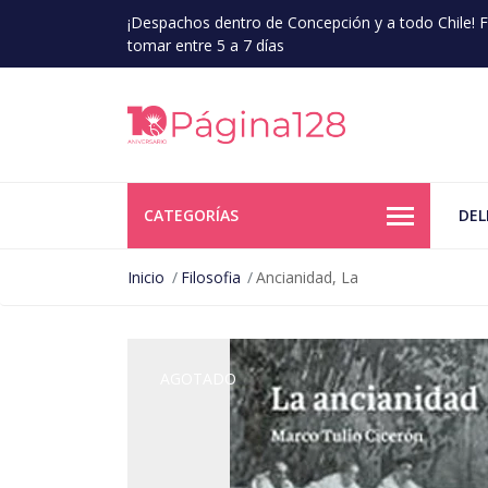
¡Despachos dentro de Concepción y a todo Chile!
tomar entre 5 a 7 días
CATEGORÍAS
DEL
Inicio
Filosofia
Ancianidad, La
AGOTADO