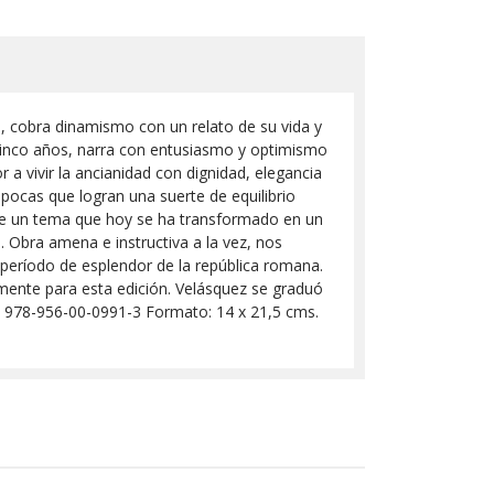
n, cobra dinamismo con un relato de su vida y
 cinco años, narra con entusiasmo y optimismo
a vivir la ancianidad con dignidad, elegancia
 pocas que logran una suerte de equilibrio
o de un tema que hoy se ha transformado en un
. Obra amena e instructiva a la vez, nos
período de esplendor de la república romana.
mente para esta edición. Velásquez se graduó
N: 978-956-00-0991-3 Formato: 14 x 21,5 cms.