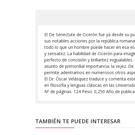
El De Senectute de Cicerón fue ya desde su pub
sus notables acciones por la república romana
todo lo que un hombre puede hacer en esa etapa
y sensatez. La habilidad de Cicerón para imagi
perfecto de concisión y brillantez inigualabl
asunto de primordial importancia: la vejez. De
permite adentrarnos en numerosos otros aspect
El Dr. Óscar Velásquez traduce y comenta est
en filosofía y lenguas clásicas en las Univer
Nº de páginas: 124 Peso: 0,250 Año de publica
TAMBIÉN TE PUEDE INTERESAR