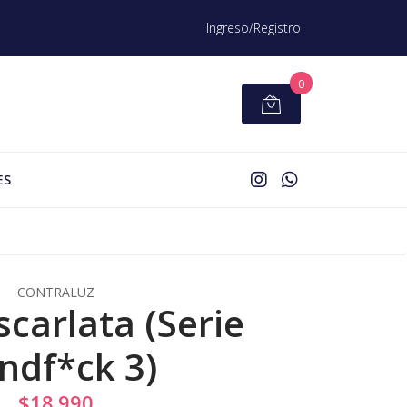
Ingreso/Registro
0
ES
CONTRALUZ
scarlata (Serie
ndf*ck 3)
$18.990