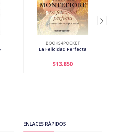
BOOKS4POCKET
o
La Felicidad Perfecta
La Ni
$13.850
-
+
-
ENLACES RÁPIDOS