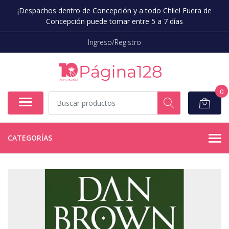
¡Despachos dentro de Concepción y a todo Chile! Fuera de
Concepción puede tomar entre 5 a 7 días
Ingreso/Registro
0
CATEGORÍAS