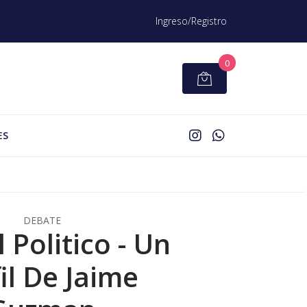
Ingreso/Registro
0
ES
DEBATE
 Politico - Un
il De Jaime