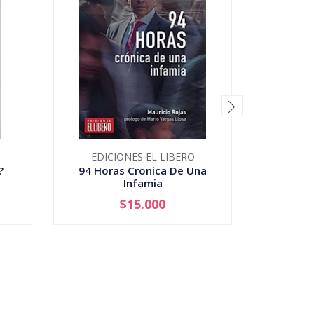
EDICIONES EL LIBERO
LA P
?
94 Horas Cronica De Una
A Quie
Infamia
$15.000
-
+
-