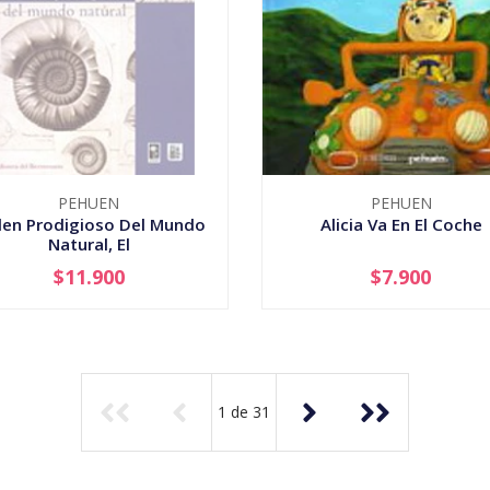
PEHUEN
PEHUEN
en Prodigioso Del Mundo
Alicia Va En El Coche
Natural, El
$11.900
$7.900
AGOTADO
-
+
1
de
31