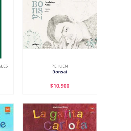
ALES
PEHUEN
Bonsai
$10.900
-
+