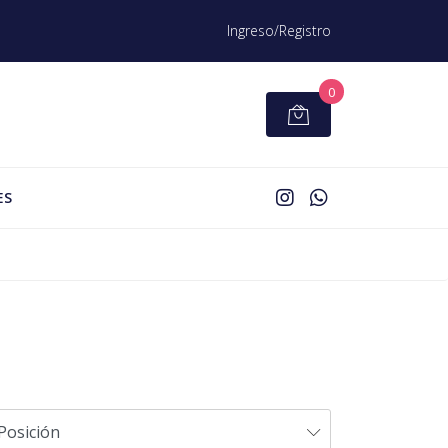
Ingreso/Registro
0
ES