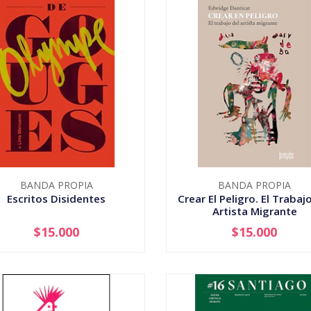
BANDA PROPIA
BANDA PROPIA
Escritos Disidentes
Crear El Peligro. El Trabaj
Artista Migrante
$15.000
$15.000
+
-
+