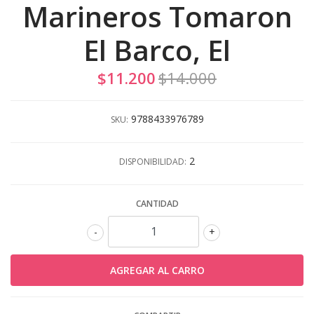
Marineros Tomaron
El Barco, El
$11.200
$14.000
9788433976789
SKU:
2
DISPONIBILIDAD:
CANTIDAD
-
+