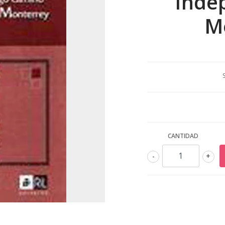
Inde
M
CANTIDAD
-
+