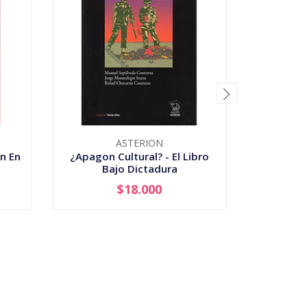
ASTERION
n En
¿Apagon Cultural? - El Libro
1978 El 
Bajo Dictadura
$18.000
-
+