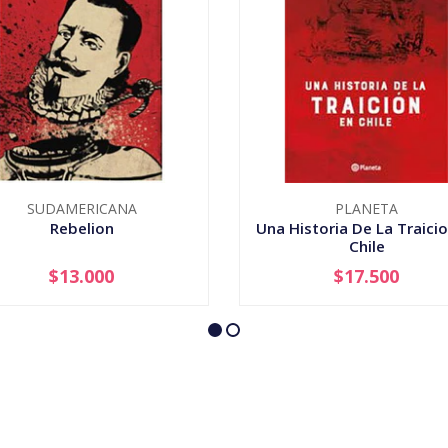
SUDAMERICANA
PLANETA
Rebelion
Una Historia De La Traicio
Chile
$13.000
$17.500
+
-
+