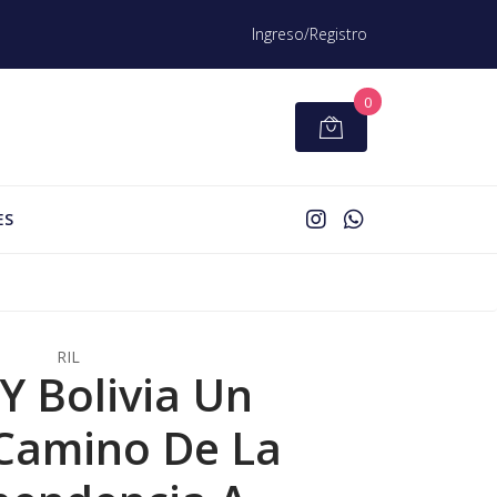
Ingreso/Registro
0
ES
RIL
 Y Bolivia Un
Camino De La