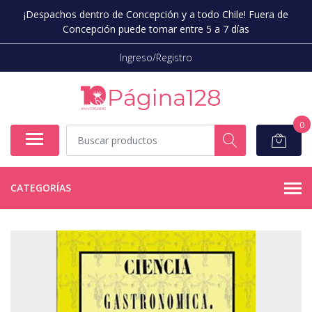
¡Despachos dentro de Concepción y a todo Chile! Fuera de
Concepción puede tomar entre 5 a 7 días
Ingreso/Registro
0
CATEGORÍAS