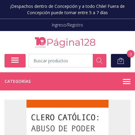
¡Despachos dentro de Concepción y a todo Chile! Fuera de
Concepción puede tomar entre 5 a 7 días
Ingreso/Registro
0
CATEGORÍAS